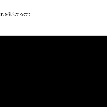
汚れを乳化するので
。