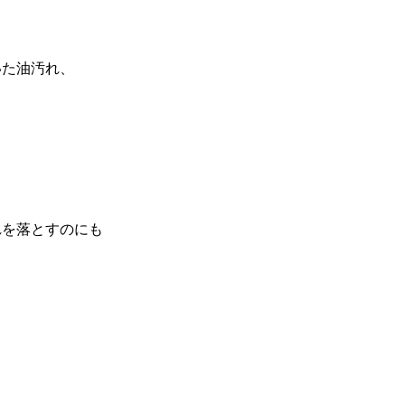
いた油汚れ、
？
れを落とすのにも
ら