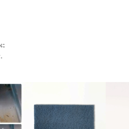
のに
す。