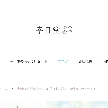
幸日堂のおそうじセット
ブログ
会社概要
お
ンネル
実例動画「魚焼きグリル 受け皿の汚れ」が簡単に落とせます