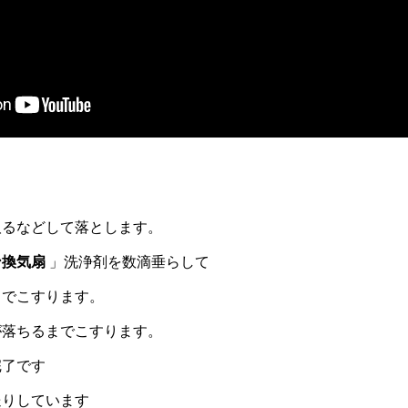
取るなどして落とします。
ン換気扇
」洗浄剤を数滴垂らして
」でこすります。
が落ちるまでこすります。
完了です
送りしています