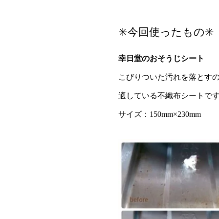
✳️今回使ったもの✳️
幸日堂のおそうじシート
こびりついた汚れを落とす
適している不織布シートで
サイズ：150mm×230mm