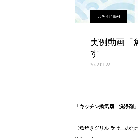
おそうじ事例
実例動画「
す
2022.01.22
「
キッチン換気扇 洗浄剤
〈魚焼きグリル 受け皿の汚