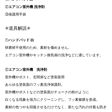
②
エアコン室外機 洗浄剤
③保護用手袋
✳️道具解説✳️
①
ハンドパッド 白
研磨材不使用のため、素材を傷めません。
エアコン室外機やキッチン換気扇の洗浄などに適しています。
②
エアコン室外機 洗浄剤
室外機やポスト、玄関扉など塗装面用
あらゆる塗装面のフッ素洗浄保護剤。
室外機やポストなどの塗装面がチョークの粉のように
白くなる現象を強力にクリーニングし、フッ素被膜を形成。
素材の色つやを回復させるだけでなく、新たな汚れの付着も防ぎ