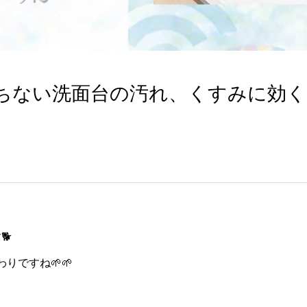
ちない洗面台の汚れ、くすみに効く
🐕
りですね🌱🌱