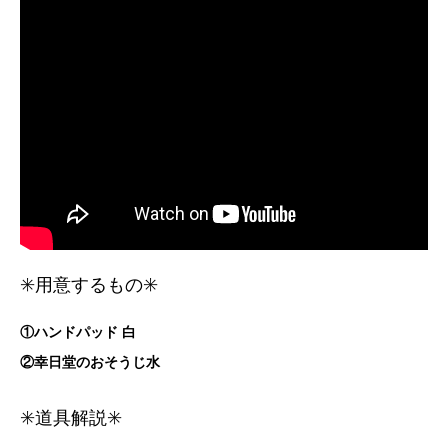
✳️用意するもの✳️
①
ハンドパッド 白
②幸日堂のおそうじ水
✳️道具解説✳️