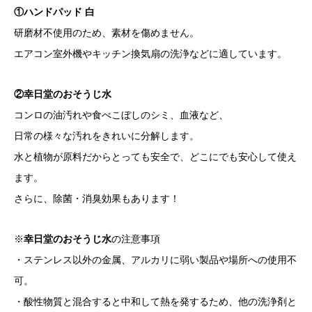
①
ハンドパッド 白
研磨材不使用のため、素材を傷めません。
エアコン室外機やキッチン換気扇の洗浄などに適しています。
②幸日堂のおそうじ水
コンロの油汚れや食べこぼしのシミ、血液など、
日常の様々な汚れをきれいに分解します。
水と植物が原料だからとっても安全で、どこにでも安心して使え
ます。
さらに、除菌・消臭効果もあります！
※
幸日堂のおそうじ水
の注意事項
・ステンレス以外の金属、アルカリに弱い製品や場所への使用不
可。
・酸性物質と混合すると中和して熱を発するため、他の洗浄剤と