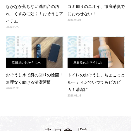
なかなか落ちない洗面台の汚
ゴミ周りのニオイ、徹底消臭で
れ、くすみに効く！おそうじア
におわせない！
2026.04.03
イテム
2026.05.22
幸日堂のおそうじ水
幸日堂のおそうじ水
おそうじ水で身の回りの除菌！
トイレのおそうじ、ちょこっと
無理なく続ける清潔習慣
ルーティンでいつでもピカピ
2026.01.30
カ！清潔に！
2026.01.16